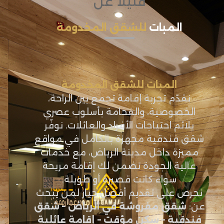
قليلاً عن
المبات
للشقق المخدومة
المبات للشقق المخدومة
نقدّم تجربة إقامة تجمع بين الراحة،
الخصوصية، والفخامة بأسلوب عصري
يلائم احتياجات الأفراد والعائلات. نوفّر
شقق فندقية مجهزة بالكامل في مواقع
مميزة داخل مدينة الرياض، مع خدمات
عالية الجودة تضمن لك إقامة مريحة
سواء كانت قصيرة أو طويلة.
نحرص على تقديم أفضل خيار لمن يبحث
عن:
شقق مفروشة في الرياض – شقق
فندقية – سكن مؤقت – إقامة عائلية