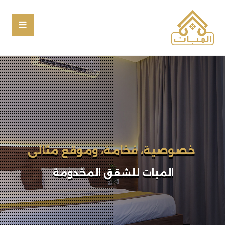
إقامتك المختلفة تبدأ بخطوة
المبات للشقق المخدومة