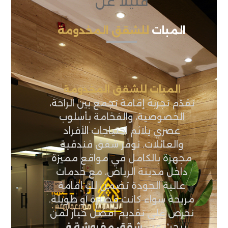
قليلاً عن
المبات
للشقق المخدومة
المبات للشقق المخدومة
نقدّم تجربة إقامة تجمع بين الراحة،
الخصوصية، والفخامة بأسلوب
عصري يلائم احتياجات الأفراد
والعائلات. نوفّر شقق فندقية
مجهزة بالكامل في مواقع مميزة
داخل مدينة الرياض، مع خدمات
عالية الجودة تضمن لك إقامة
مريحة سواء كانت قصيرة أو طويلة.
نحرص على تقديم أفضل خيار لمن
يبحث عن:
شقق مفروشة في