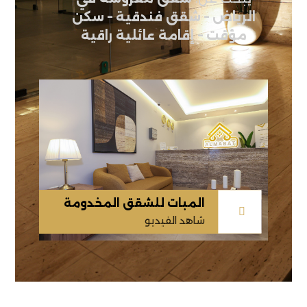
الرياض – شقق فندقية – سكن
مؤقت – إقامة عائلية راقية
المبات للشقق المخدومة
شاهد الفيديو