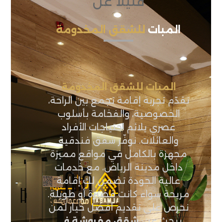
قليلاً عن
المبات
للشقق المخدومة
المبات للشقق المخدومة
نقدّم تجربة إقامة تجمع بين الراحة،
الخصوصية، والفخامة بأسلوب
عصري يلائم احتياجات الأفراد
والعائلات. نوفّر شقق فندقية
مجهزة بالكامل في مواقع مميزة
داخل مدينة الرياض، مع خدمات
عالية الجودة تضمن لك إقامة
مريحة سواء كانت قصيرة أو طويلة.
نحرص على تقديم أفضل خيار لمن
يبحث عن:
شقق مفروشة في