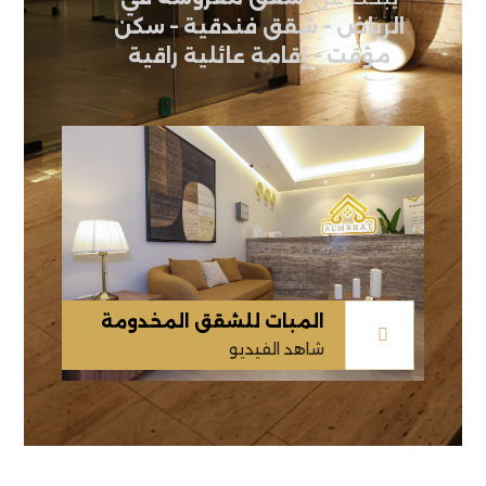
الرياض – شقق فندقية – سكن
مؤقت – إقامة عائلية راقية
المبات للشقق المخدومة
شاهد الفيديو