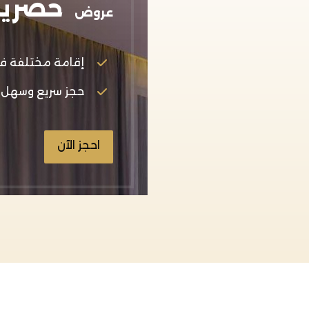
حصري
عروض
إقامة مختلفة ف
حجز سريع وسهل
احجز الآن