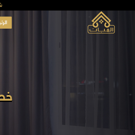
ش
الرئ
إق