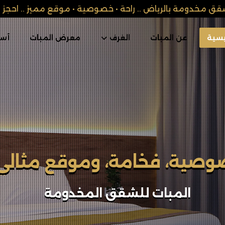
قق مخدومة بالرياض .. راحة • خصوصية • موقع مميز .. احجز ال
يسية
عن المبات
الغرف
معرض المبات
أسئ
امتك المختلفة تبدأ بخطو
المبات للشقق المخدومة