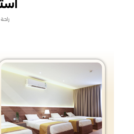
استك
راحة 