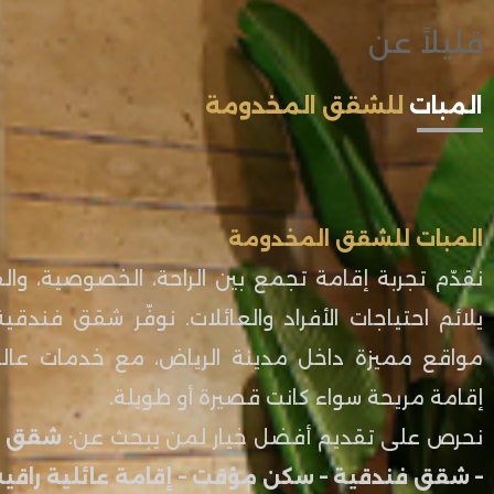
قليلاً عن
المبات
للشقق المخدومة
المبات للشقق المخدومة
نقدّم تجربة إقامة تجمع بين الراحة، الخصوصية، و
يلائم احتياجات الأفراد والعائلات. نوفّر شقق فندق
مواقع مميزة داخل مدينة الرياض، مع خدمات عال
إقامة مريحة سواء كانت قصيرة أو طويلة.
نحرص على تقديم أفضل خيار لمن يبحث عن:
شقق م
– شقق فندقية – سكن مؤقت – إقامة عائلية راقية