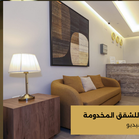
 للشقق المخدومة
يديو