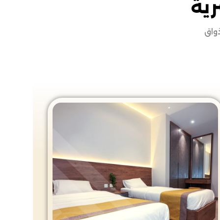
رية
ذواق