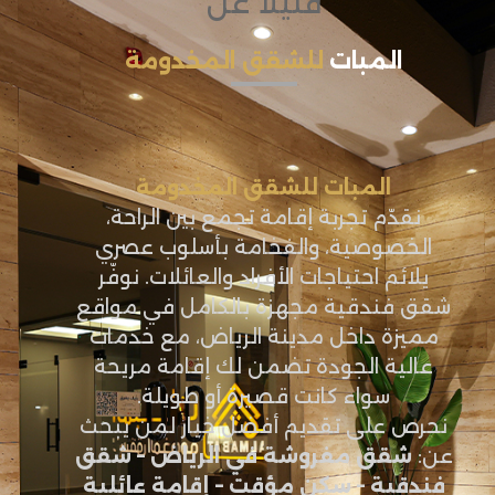
قليلاً عن
المبات
للشقق المخدومة
المبات للشقق المخدومة
نقدّم تجربة إقامة تجمع بين الراحة،
الخصوصية، والفخامة بأسلوب عصري
يلائم احتياجات الأفراد والعائلات. نوفّر
شقق فندقية مجهزة بالكامل في مواقع
مميزة داخل مدينة الرياض، مع خدمات
عالية الجودة تضمن لك إقامة مريحة
سواء كانت قصيرة أو طويلة.
نحرص على تقديم أفضل خيار لمن يبحث
عن:
شقق مفروشة في الرياض – شقق
فندقية – سكن مؤقت – إقامة عائلية