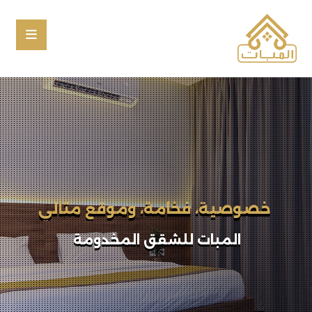
إقامتك المختلفة تبدأ بخطوة
المبات للشقق المخدومة