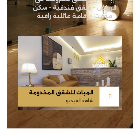
الرياض – شقق فندقية – سكن
مؤقت – إقامة عائلية راقية
المبات للشقق المخدومة
شاهد الفيديو