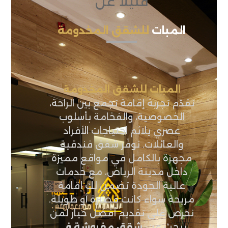
قليلاً عن
المبات
للشقق المخدومة
المبات للشقق المخدومة
نقدّم تجربة إقامة تجمع بين الراحة،
الخصوصية، والفخامة بأسلوب
عصري يلائم احتياجات الأفراد
والعائلات. نوفّر شقق فندقية
مجهزة بالكامل في مواقع مميزة
داخل مدينة الرياض، مع خدمات
عالية الجودة تضمن لك إقامة
مريحة سواء كانت قصيرة أو طويلة.
نحرص على تقديم أفضل خيار لمن
يبحث عن:
شقق مفروشة في