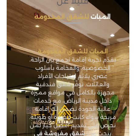
قليلاً عن
المبات
للشقق المخدومة
المبات للشقق المخدومة
نقدّم تجربة إقامة تجمع بين الراحة،
الخصوصية، والفخامة بأسلوب
عصري يلائم احتياجات الأفراد
والعائلات. نوفّر شقق فندقية
مجهزة بالكامل في مواقع مميزة
داخل مدينة الرياض، مع خدمات
عالية الجودة تضمن لك إقامة
مريحة سواء كانت قصيرة أو طويلة.
نحرص على تقديم أفضل خيار لمن
يبحث عن:
شقق مفروشة في