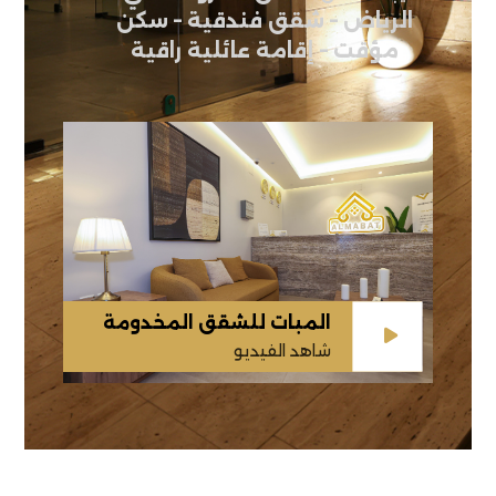
الرياض – شقق فندقية – سكن
مؤقت – إقامة عائلية راقية
المبات للشقق المخدومة
شاهد الفيديو