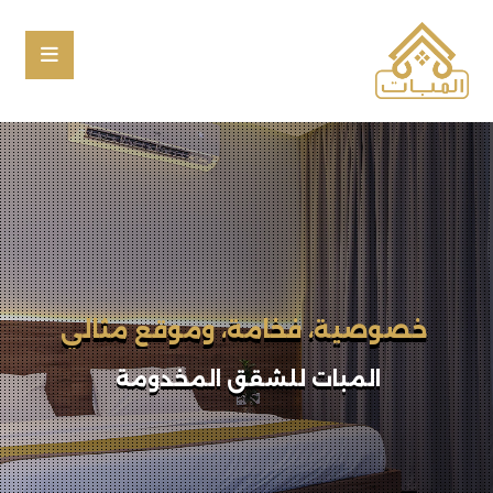
إقامتك المختلفة تبدأ بخطوة
المبات للشقق المخدومة