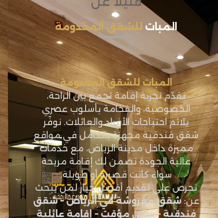
قليلاً عن
المبات
للشقق المخدومة
المبات للشقق المخدومة
نقدّم تجربة إقامة تجمع بين الراحة،
الخصوصية، والفخامة بأسلوب عصري
يلائم احتياجات الأفراد والعائلات. نوفّر
شقق فندقية مجهزة بالكامل في مواقع
مميزة داخل مدينة الرياض، مع خدمات
عالية الجودة تضمن لك إقامة مريحة
سواء كانت قصيرة أو طويلة.
نحرص على تقديم أفضل خيار لمن يبحث
عن:
شقق مفروشة في الرياض – شقق
فندقية – سكن مؤقت – إقامة عائلية