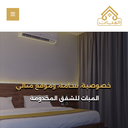
إقامتك المختلفة تبدأ بخطوة
المبات للشقق المخدومة