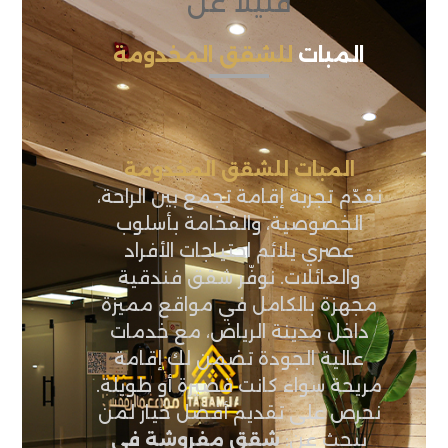
قليلاً عن
المبات
للشقق المخدومة
المبات للشقق المخدومة
نقدّم تجربة إقامة تجمع بين الراحة،
الخصوصية، والفخامة بأسلوب
عصري يلائم احتياجات الأفراد
والعائلات. نوفّر شقق فندقية
مجهزة بالكامل في مواقع مميزة
داخل مدينة الرياض، مع خدمات
عالية الجودة تضمن لك إقامة
مريحة سواء كانت قصيرة أو طويلة.
نحرص على تقديم أفضل خيار لمن
يبحث عن:
شقق مفروشة في