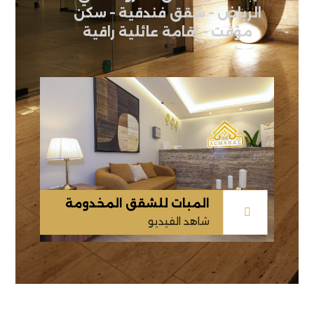
الرياض – شقق فندقية – سكن
مؤقت – إقامة عائلية راقية
المبات للشقق المخدومة
شاهد الفيديو