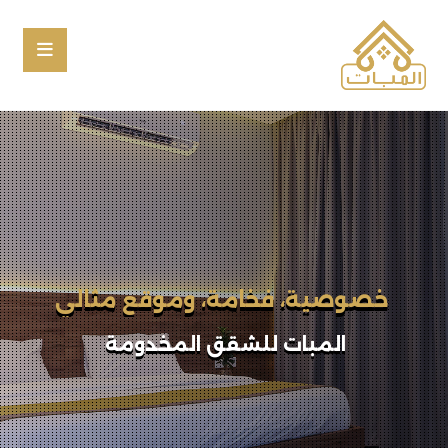
إقامتك المختلفة تبدأ بخطوة
المبات للشقق المخدومة