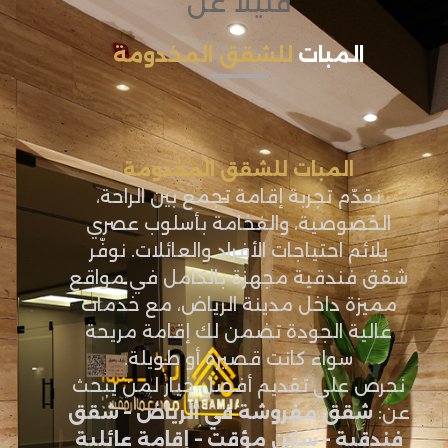
قليلاً عن
المبات
للشقق المخدومة
المبات للشقق المخدومة
نقدّم تجربة إقامة تجمع بين الراحة،
الخصوصية، والفخامة بأسلوب عصري
يلائم احتياجات الأفراد والعائلات. نوفّر
شقق فندقية مجهزة بالكامل في مواقع
مميزة داخل مدينة الرياض، مع خدمات
عالية الجودة تضمن لك إقامة مريحة
سواء كانت قصيرة أو طويلة.
نحرص على تقديم أفضل خيار لمن يبحث
عن:
شقق مفروشة في الرياض – شقق
فندقية – سكن مؤقت – إقامة عائلية